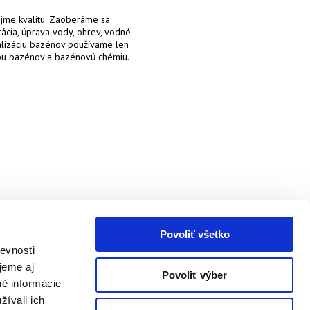
jme kvalitu.
Zaoberáme sa
ácia, úprava vody, ohrev, vodné
alizáciu bazénov používame len
bu bazénov a bazénovú chémiu.
Povoliť všetko
evnosti
jeme aj
Povoliť výber
né informácie
žívali ich