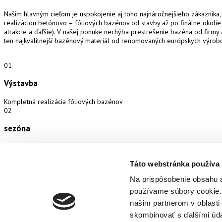
Našim hlavným cieľom je uspokojenie aj toho najnáročnejšieho zákazníka, 
realizáciou betónovo – fóliových bazénov od stavby až po finálne okolie (
atrakcie a ďaľšie).
V našej ponuke nechýba prestrešenie bazéna od firmy 
ten najkvalitnejší bazénový materiál od renomovaných európskych výrob
01
Výstavba
Kompletná realizácia fóliových bazénov
02
sezóna
Sezónna údržba
03
Táto webstránka používa
Servis
Na prispôsobenie obsahu a
používame súbory cookie. 
Nevyhnutnou súčasťou našej ponuky je celoročný servis
04
našim partnerom v oblasti 
skombinovať s ďalšími údaj
Predaj