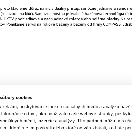
preto kladieme dôraz na individuálny prístup, seriózne jednanie a samozre
realizácia na kľúč).
Samozrejmosťou je kvalitná bazénová technológia (filtr
ALUKOV, podhladinové a nadhladinové rolety alebo solárne plachty.
Na re
cov.
Ponúkame servis na fóliové bazény a bazény od firmy COMPASS, údrž
 súbory cookies
 reklám, poskytovanie funkcií sociálnych médií a analýzu návšt
Informácie o tom, ako používate naše webové stránky, poskytu
sociálnych médií, inzercie a analýzy. Títo partneri môžu prísluš
mi, ktoré ste im poskytli alebo ktoré od vás získali, keď ste pou